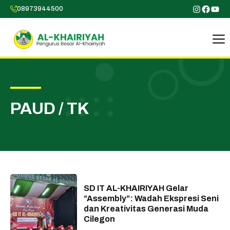
Skip
Instagr
Faceb
You
08973944500
to
content
PAUD / TK
SD IT AL-KHAIRIYAH Gelar
“Assembly”: Wadah Ekspresi Seni
dan Kreativitas Generasi Muda
Cilegon