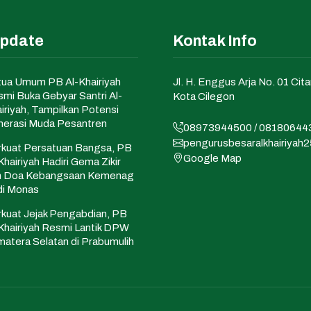
Update
Kontak Info
ua Umum PB Al-Khairiyah
Jl. H. Enggus Arja No. 01 Cita
mi Buka Gebyar Santri Al-
Kota Cilegon
iriyah, Tampilkan Potensi
erasi Muda Pesantren
08973944500 / 08180644
pengurusbesaralkhairiya
kuat Persatuan Bangsa, PB
Google Map
Khairiyah Hadiri Gema Zikir
n Doa Kebangsaan Kemenag
di Monas
kuat Jejak Pengabdian, PB
Khairiyah Resmi Lantik DPW
atera Selatan di Prabumulih