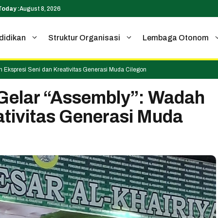
Today :
August 8, 2026
didikan
Struktur Organisasi
Lembaga Otonom
Ekspresi Seni dan Kreativitas Generasi Muda Cilegon
Gelar “Assembly”: Wadah
ativitas Generasi Muda