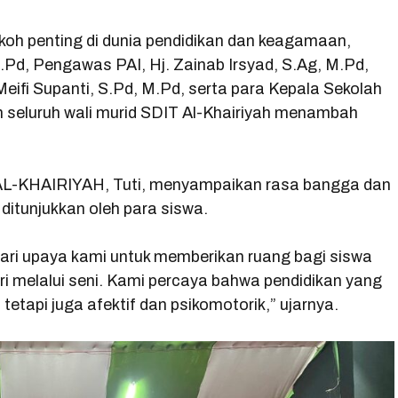
o
A
r
r
o
p
a
okoh penting di dunia pendidikan dan keagamaan,
Pd, Pengawas PAI, Hj. Zainab Irsyad, S.Ag, M.Pd,
k
p
m
ifi Supanti, S.Pd, M.Pd, serta para Kepala Sekolah
an seluruh wali murid SDIT Al-Khairiyah menambah
AL-KHAIRIYAH, Tuti, menyampaikan rasa bangga dan
ditunjukkan oleh para siswa.
 dari upaya kami untuk memberikan ruang bagi siswa
ri melalui seni. Kami percaya bahwa pendidikan yang
 tetapi juga afektif dan psikomotorik,” ujarnya.