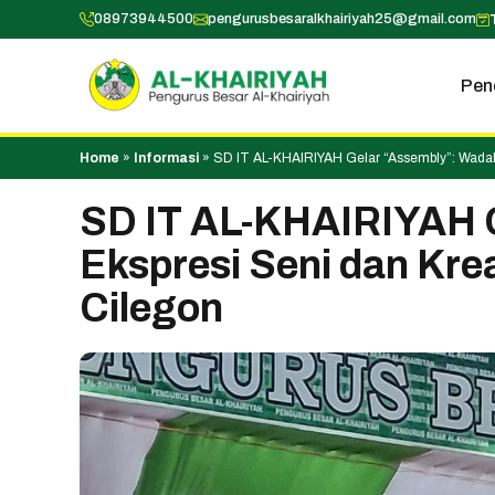
Skip
08973944500
pengurusbesaralkhairiyah25@gmail.com
to
content
Pen
Home
»
Informasi
»
SD IT AL-KHAIRIYAH Gelar “Assembly”: Wadah 
SD IT AL-KHAIRIYAH 
Ekspresi Seni dan Kre
Cilegon