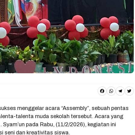
F
W
T
T
a
h
e
w
kses menggelar acara “Assembly”, sebuah pentas
c
a
l
it
lenta-talenta muda sekolah tersebut. Acara yang
e
t
e
t
 Syam’un pada Rabu, (11/2/2026), kegiatan ini
b
s
g
e
seni dan kreativitas siswa.