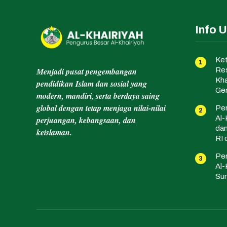
Info 
Ket
Menjadi pusat pengembangan
Res
Kha
pendidikan Islam dan sosial yang
Gen
modern, mandiri, serta berdaya saing
global dengan tetap menjaga nilai-nilai
Per
Al-
perjuangan, kebangsaan, dan
da
keislaman.
RI 
Per
Al-
Sum