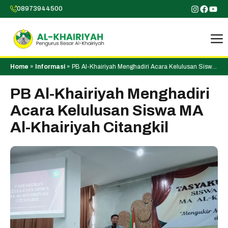
Skip
Instagr
Faceb
You
08973944500
to
content
Home
»
Informasi
»
PB Al-Khairiyah Menghadiri Acara Kelulusan Siswa
MA Al-Khairiyah Citangkil
PB Al-Khairiyah Menghadiri
Acara Kelulusan Siswa MA
Al-Khairiyah Citangkil