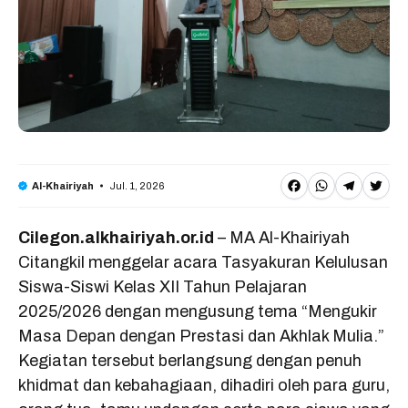
F
W
T
T
Jul. 1, 2026
Al-Khairiyah
a
h
e
w
Cilegon.alkhairiyah.or.id
– MA Al-Khairiyah
c
a
l
it
Citangkil menggelar acara Tasyakuran Kelulusan
e
t
e
t
Siswa-Siswi Kelas XII Tahun Pelajaran
b
s
g
e
2025/2026 dengan mengusung tema “Mengukir
o
A
r
r
Masa Depan dengan Prestasi dan Akhlak Mulia.”
o
p
a
Kegiatan tersebut berlangsung dengan penuh
khidmat dan kebahagiaan, dihadiri oleh para guru,
k
p
m