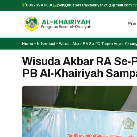
Skip
08973944500
pengurusbesaralkhairiyah25@gmail.com
to
content
Pen
Home
»
Informasi
»
Wisuda Akbar RA Se-PC Taqwa Anyer-Cinangk
Wisuda Akbar RA Se-
PB Al-Khairiyah Samp