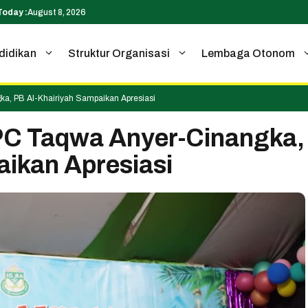
Today :
August 8, 2026
didikan
Struktur Organisasi
Lembaga Otonom
a, PB Al-Khairiyah Sampaikan Apresiasi
PC Taqwa Anyer-Cinangka,
aikan Apresiasi