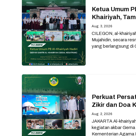
Ketua Umum PB 
Khairiyah, Ta
Aug. 3, 2026
CILEGON, al-khairiya
Mujahidin, secara re
yang berlangsung di
Perkuat Persa
Zikir dan Doa
Aug. 2, 2026
JAKARTA Al-khairiyah.
kegiatan akbar Gema 
Kementerian Agama R