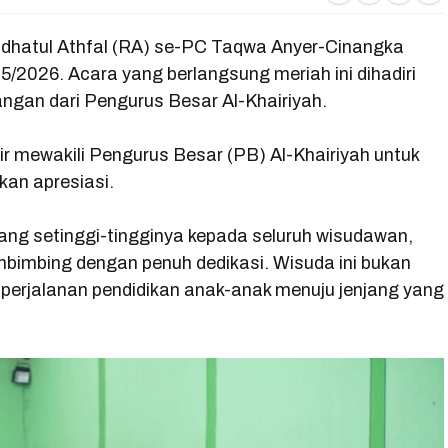
a
h
e
w
udhatul Athfal (RA) se-PC Taqwa Anyer-Cinangka
c
a
l
it
/2026. Acara yang berlangsung meriah ini dihadiri
e
t
e
t
angan dari Pengurus Besar Al-Khairiyah.
b
s
g
e
o
A
r
r
ir mewakili Pengurus Besar (PB) Al-Khairiyah untuk
o
p
a
an apresiasi.
k
p
m
ng setinggi-tingginya kepada seluruh wisudawan,
embimbing dengan penuh dedikasi. Wisuda ini bukan
perjalanan pendidikan anak-anak menuju jenjang yang