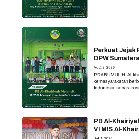
Perkuat Jejak 
DPW Sumatera 
Aug. 2, 2026
PRABUMULIH, Al-khair
kemasyarakatan berbas
Indonesia, secara re
PB Al-Khairiya
VI MIS Al-Khai
Jul. 1, 2026