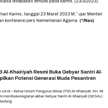
 puasa disepakati dimulai pada kamis, (23/3/2023).
ari Kamis, tanggal 23 Maret 2023 M,” ujar Menteri
n konferensi pers Kementerian Agama.
(*/Nas)
Al-Khairiyah Resmi Buka Gebyar Santri Al-
mpilkan Potensi Generasi Muda Pesantren
h.od.id – Ketua Umum Pengurus Besar (PB) Al-Khairiyah, KH. Ali
smi membuka kegiatan akbar Gebyar Santri Al-Khairiyah (GESAL)
 Gedung