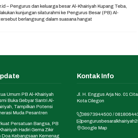
.or.id – Pengurus dan keluarga besar Al-Khairiyah Kupang Teba,
kukan kunjungan silaturahmi ke Pengurus Besar (PB) Al-
 tersebut berlangsung dalam suasana hangat
Update
Kontak Info
ua Umum PB Al-Khairiyah
Jl. H. Enggus Arja No. 01 Cita
mi Buka Gebyar Santri Al-
Kota Cilegon
iriyah, Tampilkan Potensi
erasi Muda Pesantren
08973944500 / 08180644
pengurusbesaralkhairiya
kuat Persatuan Bangsa, PB
Google Map
Khairiyah Hadiri Gema Zikir
n Doa Kebangsaan Kemenag