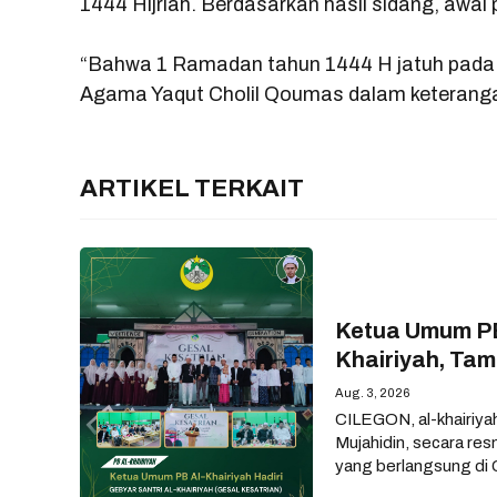
1444 Hijriah. Berdasarkan hasil sidang, awal
“Bahwa 1 Ramadan tahun 1444 H jatuh pada h
Agama Yaqut Cholil Qoumas dalam keteranga
ARTIKEL TERKAIT
Ketua Umum PB 
Khairiyah, Ta
Aug. 3, 2026
CILEGON, al-khairiya
Mujahidin, secara re
yang berlangsung di