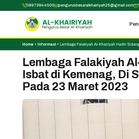
Skip
08973944500
pengurusbesaralkhairiyah25@gmail.com
to
content
Pen
Home
»
Informasi
»
Lembaga Falakiyah Al-Khairiyah Hadiri Sida
Lembaga Falakiyah Al-
Isbat di Kemenag, Di
Pada 23 Maret 2023