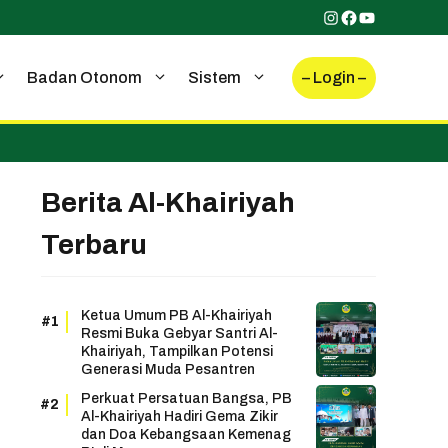
Instagram
Facebook
YouTube
– Login –
Badan Otonom
Sistem
Berita Al-Khairiyah
Terbaru
Ketua Umum PB Al-Khairiyah
Resmi Buka Gebyar Santri Al-
Khairiyah, Tampilkan Potensi
Generasi Muda Pesantren
Perkuat Persatuan Bangsa, PB
Al-Khairiyah Hadiri Gema Zikir
dan Doa Kebangsaan Kemenag