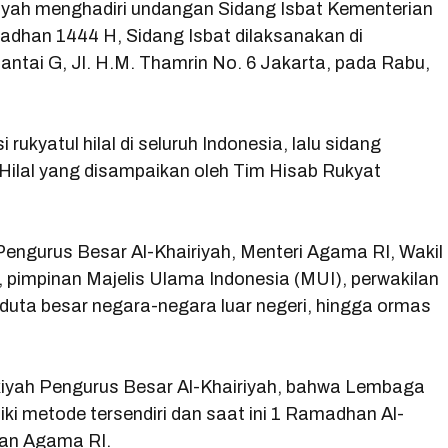
iyah menghadiri undangan Sidang Isbat Kementerian
c
a
l
it
han 1444 H, Sidang Isbat dilaksanakan di
e
t
e
t
antai G, Jl. H.M. Thamrin No. 6 Jakarta, pada Rabu,
b
s
g
e
o
A
r
r
o
p
a
rukyatul hilal di seluruh Indonesia, lalu sidang
Hilal yang disampaikan oleh Tim Hisab Rukyat
k
p
m
Pengurus Besar Al-Khairiyah, Menteri Agama RI, Wakil
 pimpinan Majelis Ulama Indonesia (MUI), perwakilan
duta besar negara-negara luar negeri, hingga ormas
iyah Pengurus Besar Al-Khairiyah, bahwa Lembaga
ki metode tersendiri dan saat ini 1 Ramadhan Al-
ian Agama RI.