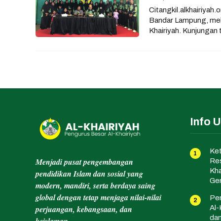
Citangkil.alkhairiyah
Bandar Lampung, mela
Khairiyah. Kunjungan
Info 
Ket
Menjadi pusat pengembangan
Res
Kha
pendidikan Islam dan sosial yang
Gen
modern, mandiri, serta berdaya saing
global dengan tetap menjaga nilai-nilai
Per
Al-
perjuangan, kebangsaan, dan
da