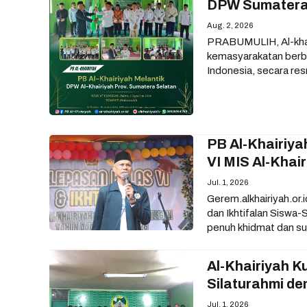
DPW Sumatera 
Aug. 2, 2026
PRABUMULIH, Al-khair
kemasyarakatan berbas
Indonesia, secara re
PB Al-Khairiya
VI MIS Al-Khai
Jul. 1, 2026
Gerem.alkhairiyah.or.
dan Ikhtifalan Siswa
penuh khidmat dan s
Al-Khairiyah 
Silaturahmi de
Jul. 1, 2026