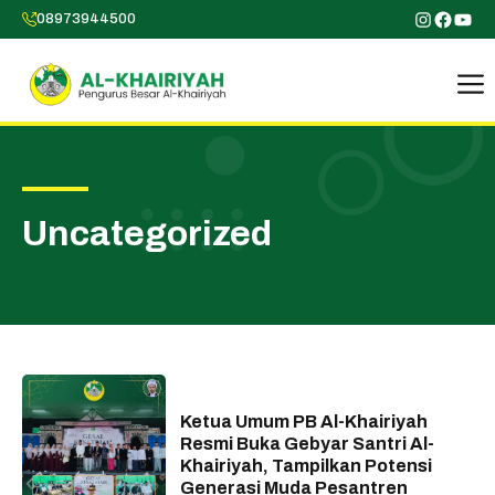
Skip
Instagr
Faceb
You
08973944500
to
content
Uncategorized
Ketua Umum PB Al-Khairiyah
Resmi Buka Gebyar Santri Al-
Khairiyah, Tampilkan Potensi
Generasi Muda Pesantren