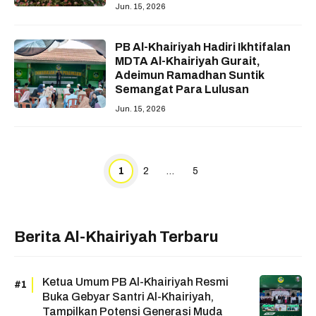
Jun. 15, 2026
PB Al-Khairiyah Hadiri Ikhtifalan
MDTA Al-Khairiyah Gurait,
Adeimun Ramadhan Suntik
Semangat Para Lulusan
Jun. 15, 2026
Page
Page
Page
1
2
…
5
Berita Al-Khairiyah Terbaru
Ketua Umum PB Al-Khairiyah Resmi
Buka Gebyar Santri Al-Khairiyah,
Tampilkan Potensi Generasi Muda