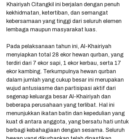
o
p
a
Khairiyah Citangkil ini berjalan dengan penuh
kekhidmatan, ketertiban, dan semangat
k
p
m
kebersamaan yang tinggi dari seluruh elemen
lembaga maupun masyarakat luas.
Pada pelaksanaan tahun ini, Al-Khairiyah
menyiapkan total 28 ekor hewan qurban, yang
terdiri dari 7 ekor sapi, 1 ekor kerbau, serta 17
ekor kambing. Terkumpulnya hewan qurban
dalam jumlah yang cukup besar ini merupakan
wujud antusiasme dan partisipasi aktif dari
segenap keluarga besar Al-Khairiyah dan
beberapa perusahaan yang terlibat. Hal ini
menunjukkan ikatan batin dan kepedulian yang
kuat di antara anggota, yang bersatu hati untuk
berbagi kebahagiaan dengan sesama. Seluruh
hewan yang dikurbankan telah dipastikan