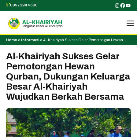
Skip
Instagr
Faceb
You
08973944500
to
content
Home
»
Informasi
»
Al-Khairiyah Sukses Gelar Pemotongan Hewan
Qurban, Dukungan Keluarga Besar Al-Khairiyah Wujudkan Berkah
Bersama
Al-Khairiyah Sukses Gelar
Pemotongan Hewan
Qurban, Dukungan Keluarga
Besar Al-Khairiyah
Wujudkan Berkah Bersama