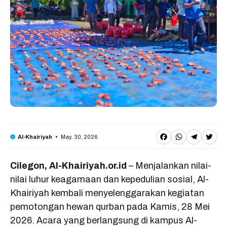
F
W
T
T
May. 30, 2026
Al-Khairiyah
a
h
e
w
Cilegon, Al-Khairiyah.or.id
– Menjalankan nilai-
c
a
l
it
nilai luhur keagamaan dan kepedulian sosial, Al-
e
t
e
t
Khairiyah kembali menyelenggarakan kegiatan
b
s
g
e
pemotongan hewan qurban pada Kamis, 28 Mei
o
A
r
r
2026. Acara yang berlangsung di kampus Al-