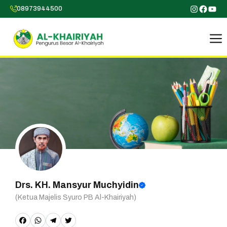
Skip
Instagr
Faceb
You
08973944500
to
content
Drs. KH. Mansyur Muchyidin
(Ketua Majelis Syuro PB Al-Khairiyah)
F
W
T
T