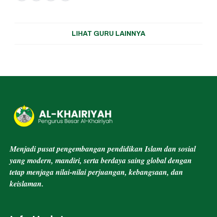
a
h
e
w
c
a
l
it
LIHAT GURU LAINNYA
e
t
e
t
b
s
g
e
o
A
r
r
o
p
a
k
p
m
Menjadi pusat pengembangan pendidikan Islam dan sosial
yang modern, mandiri, serta berdaya saing global dengan
tetap menjaga nilai-nilai perjuangan, kebangsaan, dan
keislaman.